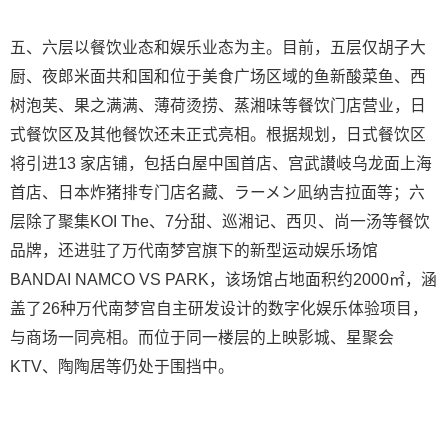
五、六层以餐饮业态和娱乐业态为主。目前，五层仅胡子大
厨、夜郎米面共和国和位于美食广场区域的鱼新酸菜鱼、西
树泡芙、果之满满、薄荷烫捞、蒸湘味等餐饮门店营业，日
式餐饮区及其他餐饮还未正式亮相。根据规划，日式餐饮区
将引进13 家店铺，包括白屋中国首店、宫武讃岐乌龙面上海
首店、日本炸猪排专门店名藏、ラーメン凪纳吉拉面等；六
层除了聚集KOI The、7分甜、巡湘记、西贝、尚一汤等餐饮
品牌，还进驻了万代南梦宫旗下的新型运动娱乐场馆
BANDAI NAMCO VS PARK，该场馆占地面积约2000㎡，涵
盖了26种万代南梦宫自主研发设计的数字化娱乐体验项目，
与商场一同亮相。而位于同一楼层的上映影城、星聚会
KTV、陶陶居等仍处于围挡中。