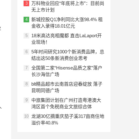
万科物业回应“年底将上市”：目前尚
3
无上市计划
新城控股Q1净利同比大涨98.4% 租
4
金收入录得18.01亿元
业
18米高达亮相魔都 直击LaLaport开
5
业现场！
5年时间研究1000个新消费品牌，总
6
结出这50条新消费创业思考
全国第二家“Hisense品质之家”落户
7
长沙海信广场
blt精品超市云南首店迎春绽放 落子
8
昆明同德广场
中旅集团计划在广州打造粤港澳大
9
人
湾区首个免税商业文旅综合体
龙湖30亿摘重庆茄子溪317亩商住地
10
溢价率40.8%