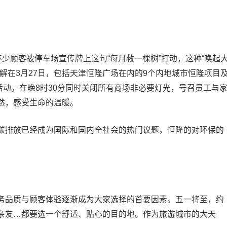
不少顾客被停车场宣传牌上这句“每月救一棵树”打动，这种“唤起
解在3月27日，包括天津恒隆广场在内的9个内地城市恒隆项目
”活动。在晚8时30分同时关闭所有商场非必要灯光，号召员工与
然，感受生命的温暖。
碳排放已经成为国际和国内全社会的热门议题，恒隆的对环保的
务品质与顾客体验逐渐成为大家选择的首要因素。五一将至，约
亲友…都要选一个舒适、贴心的目的地。作为旅游城市的大天