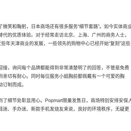
了微笑和鞠躬，日本商场还有很多服务“细节套路”。如今实体商
替代的优质体验。对于经常走访北京、上海、广州的商务人士，
近些年天津商业的发展，一些领先的购物中心已经开始“复刻”这些
迎接，询问每个品牌都能得到非常清楚明了的回答，不管是免费
到亲切有耐心。同时每位服务小姐胸前都佩戴有一个可爱的胸
动订制而成。
了细节处彰显用心。Popmart限量发售日，商场特别安排安保
鞋迷、手办迷、新款手机发烧友来说，良好的环境秩序，无疑更