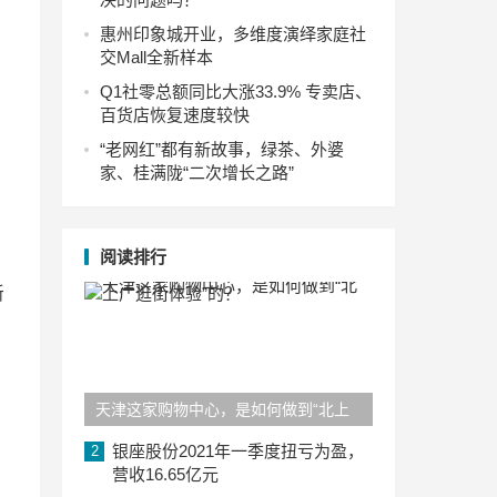
惠州印象城开业，多维度演绎家庭社
交Mall全新样本
Q1社零总额同比大涨33.9% 专卖店、
百货店恢复速度较快
“老网红”都有新故事，绿茶、外婆
家、桂满陇“二次增长之路”
阅读排行
新
天津这家购物中心，是如何做到“北上
广逛街体验”的？
银座股份2021年一季度扭亏为盈，
2
营收16.65亿元