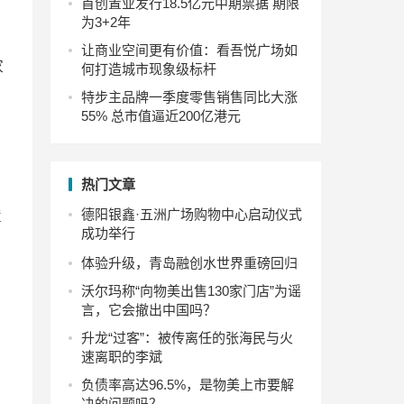
首创置业发行18.5亿元中期票据 期限
为3+2年
让商业空间更有价值：看吾悦广场如
家
何打造城市现象级标杆
特步主品牌一季度零售销售同比大涨
55% 总市值逼近200亿港元
热门文章
德阳银鑫·五洲广场购物中心启动仪式
置
成功举行
体验升级，青岛融创水世界重磅回归
沃尔玛称“向物美出售130家门店”为谣
言，它会撤出中国吗？
升龙“过客”：被传离任的张海民与火
速离职的李斌
负债率高达96.5%，是物美上市要解
决的问题吗？