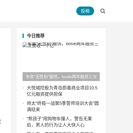
投稿
今日推荐
专卖“无性别”服饰，bosie两年融资三次
营收一个亿
大悦城控股为青岛即墨商业项目10.5
亿元融资提供担保
帅太“终极一战第5季誓师培训大会”圆
满结束
“熊孩子”用购物车撞人，警告无果
义
后，男人的行为让人大快人心