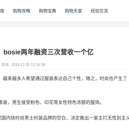
指南
购物攻略
购物宝典
购物天堂
经验交流
，bosie两年融资三次营收一个亿
发布: 2019-12-05 13:16:38
，越来越多人希望通过服装表达自己个性，随之，时尚也产生了
着装，男生接受粉色、印花等女性特色浓郁的服饰。
并发现国内快时尚男士时装品牌的空白，决定推出一家主打无性别主