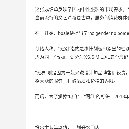
这张成绩单反映了国内中性服装的市场需求，而Bo
当前流行的文艺清新复古风，服务的消费群体也
在一开始，bosie便提出了“no gender no b
创始人称，“无别”指的是撕掉刻板印象里的性别
均为同一个sku，划分为XS,S,M,L,XL五
“无界”则是因为一般来说设计师品牌售价较贵，
格大众的服饰，打破品质和价格的界限。
而后，为了撕掉“电商”、“网红”的标签，2018
推出童装等副线，计划升级门店