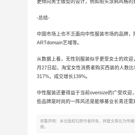
更倾向男士版型的设计，例如街头涂鸦风格的
-总结-
中国市场上也不乏面向中性服装市场的品牌，除了bos
ARTdomain艺域等。
从数据上看，无性别服装似乎更受女士的欢迎，今
月27日起，淘宝女性消费者购买西装的人数比
317%，成交增长139%。
中性服装还要得益于当前oversize的广受
些品牌是时尚的一阵风还是能够基业长青还需
郑重声明：本文版权归原作者所有，转载文章仅为传播
谢。