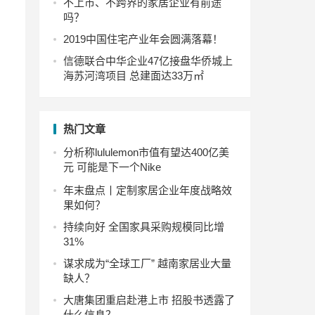
不上市、不跨界的家居企业有前途
吗？
2019中国住宅产业年会圆满落幕！
信德联合中华企业47亿接盘华侨城上
海苏河湾项目 总建面达33万㎡
热门文章
分析称lululemon市值有望达400亿美
元 可能是下一个Nike
年末盘点丨定制家居企业年度战略效
果如何？
持续向好 全国家具采购规模同比增
31%
谋求成为“全球工厂” 越南家居业大量
缺人？
大唐集团重启赴港上市 招股书透露了
什么信息？