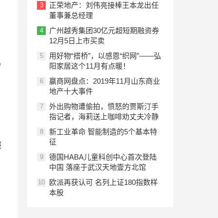
正荣地产：刘伟亮接棒王本龙出任
3
董事兼总经理
广州越秀集团30亿元超短期融资券
4
12月5日上市买卖
用好物“搭桥”，以感恩“织网”——弘
5
D
阳家居这个11月有点暖！
赢商网盘点：2019年11月山东商业
6
地产十大事件
外出购物遭偷拍，愤怒的贾斯汀手
7
指记者，海莉送上咖啡劝丈夫冷静
新工业革命 智能制造的5个基本特
8
征
服
德国HABA儿童科创中心首次登陆
9
中国 落座于武汉天地壹方北馆
欧派再获认可 名列上证180指数样
10
本股