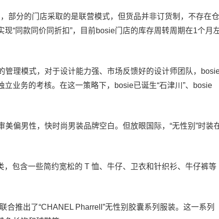
打通，部分的门店采取的是联营模式，但货品并非订货制，不存在
“同款同价同折扣”，目前bosie门店的库存周转周期在1个月
”的管理模式，对于设计能力强、市场反馈好的设计师团队，bosi
务的考核。在这一策略下，bosie已诞生“石津川”、bosie
”，审美偏男性，快时尚男装品牌空白。但放眼国际，“无性别”时装
物门类，包含一些简约宽松的 T 恤、牛仔、卫衣和针织衫、牛仔裤等
s在首尔联合推出了“CHANEL Pharrell”无性别胶囊系列服装。这一系列