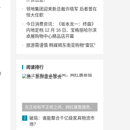
领地集团迎来新总裁许晓军 后者曾在
了
恒大任职
今日消费资讯：《坂本龙一：终曲》
内地定档 12 月 16 日、宝格丽哈尔滨
卓展购物中心精品店开幕
旅游需谨慎 韩媒揭东南亚购物“雷区”
阅读排行
价
在正经和不正经之间，网红展靠猎奇、
新鲜赢走客流
破局：谁能整合千亿级家具物流市
2
场？